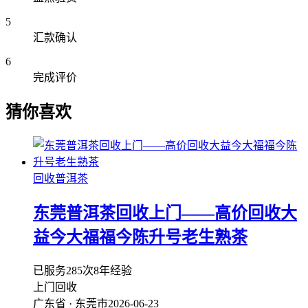
5
汇款确认
6
完成评价
猜你喜欢
回收普洱茶
东莞普洱茶回收上门——高价回收大
益今大福福今陈升号老生熟茶
已服务285次
8年经验
上门回收
广东省 · 东莞市
2026-06-23