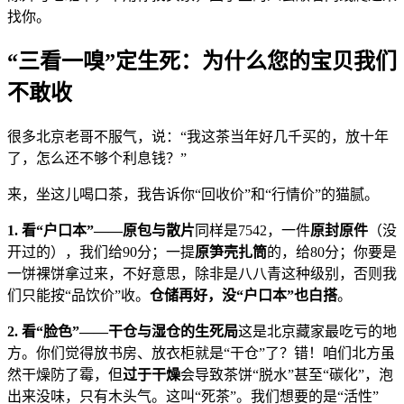
找你。
“三看一嗅”定生死：为什么您的宝贝我们
不敢收
很多北京老哥不服气，说：“我这茶当年好几千买的，放十年
了，怎么还不够个利息钱？”
来，坐这儿喝口茶，我告诉你“回收价”和“行情价”的猫腻。
1. 看“户口本”——原包与散片
同样是7542，一件
原封原件
（没
开过的），我们给90分；一提
原笋壳扎筒
的，给80分；你要是
一饼裸饼拿过来，不好意思，除非是八八青这种级别，否则我
们只能按“品饮价”收。
仓储再好，没“户口本”也白搭
。
2. 看“脸色”——干仓与湿仓的生死局
这是北京藏家最吃亏的地
方。你们觉得放书房、放衣柜就是“干仓”了？错！咱们北方虽
然干燥防了霉，但
过于干燥
会导致茶饼“脱水”甚至“碳化”，泡
出来没味，只有木头气。这叫“死茶”。我们想要的是“活性”