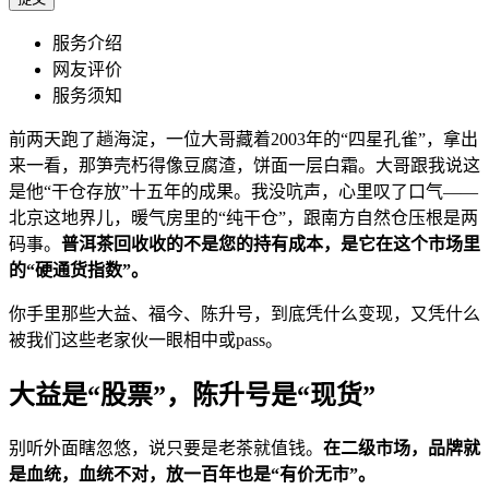
服务介绍
网友评价
服务须知
前两天跑了趟海淀，一位大哥藏着2003年的“四星孔雀”，拿出
来一看，那笋壳朽得像豆腐渣，饼面一层白霜。大哥跟我说这
是他“干仓存放”十五年的成果。我没吭声，心里叹了口气——
北京这地界儿，暖气房里的“纯干仓”，跟南方自然仓压根是两
码事。
普洱茶回收收的不是您的持有成本，是它在这个市场里
的“硬通货指数”。
你手里那些大益、福今、陈升号，到底凭什么变现，又凭什么
被我们这些老家伙一眼相中或pass。
大益是“股票”，陈升号是“现货”
别听外面瞎忽悠，说只要是老茶就值钱。
在二级市场，品牌就
是血统，血统不对，放一百年也是“有价无市”。