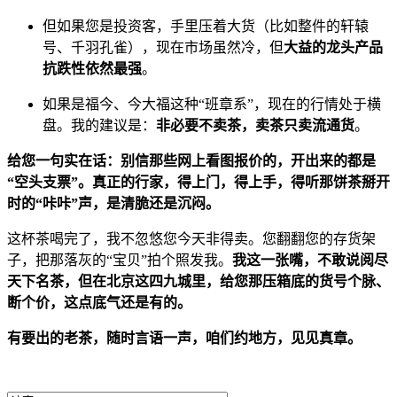
但如果您是投资客，手里压着大货（比如整件的轩辕
号、千羽孔雀），现在市场虽然冷，但
大益的龙头产品
抗跌性依然最强
。
如果是福今、今大福这种“班章系”，现在的行情处于横
盘。我的建议是：
非必要不卖茶，卖茶只卖流通货
。
给您一句实在话：别信那些网上看图报价的，开出来的都是
“空头支票”。真正的行家，得上门，得上手，得听那饼茶掰开
时的“咔咔”声，是清脆还是沉闷。
这杯茶喝完了，我不忽悠您今天非得卖。您翻翻您的存货架
子，把那落灰的“宝贝”拍个照发我。
我这一张嘴，不敢说阅尽
天下名茶，但在北京这四九城里，给您那压箱底的货号个脉、
断个价，这点底气还是有的。
有要出的老茶，随时言语一声，咱们约地方，见见真章。