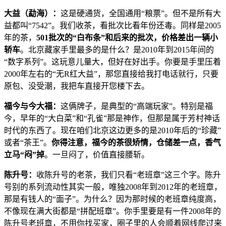
大益（勐海）：
这是硬通货，全国通用“粮票”。但不是所有大
益都叫“7542”。我们收茶，看批次比看年份还毒。同样是2005
年的茶，
501批次的“白布条”和后来的批次，价格差出一辆小
轿车
。北京藏家手里最多的是什么？是2010年到2015年间的
“数字系列”。这玩意儿量大，但好在好出手。你要是手里压着
2000年左右的“无R红大益”，那您直接给我打电话就行，只要
原包、没受潮，我把车直接开您楼下去。
福今与今大福：
这俩牌子，是典型的“高端玩家”。特别是福
今，早年的“大白菜”和“孔雀”那是神作，但那是属于芳村神话
时代的东西了。现在咱们北京这边更多的是2010年后的“珍藏”
或者“茶王”。
你得注意，福今的茶很矫情，仓储差一点，香气
立马“闷”掉
。一旦闷了，价值直接腰斩。
陈升号：
收陈升号的老茶，我们只看“老班章”这三个字。陈升
号别的系列流动性其实一般，唯独2008年到2012年的老班章，
那是有钱人的“面子”。为什么？因为那时候的老班章纯度高，
不像现在满大街都是“拼配班章”。你手里要是有一件2008年的
陈升号老班章，不用你找买家，圈子里的人会顺着网线爬过来