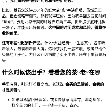
了，
我们赚的是“搬砖”的钱和“眼光”的钱
。
比如，我看您这饼2004年的红大益“廠”字缺角版，虽然是正
品，但仓储略带潮气，那我就得压价。因为我拿回去要花时间
“退仓”，要用北京干爽的环境养它两三年，把那股子底味儿褪
干净了，才能卖出好价钱。
这中间的时间成本和风险，得算在
收购价里
。
还有那些“擦边球”产品
。什么“大益经典”、“生态茶”，名字听
着唬人，包装看着像大牌。这种茶我们一般不收，或者只给个
极低的面子价。为什么？因为收了卖不出去，压在手里就是石
头。
什么时候该出手？看看您的茶“老”在哪
手里有货，别只盯着最高点。老话说“
会买的是徒弟，会卖的
才是师傅
”。
如果您急需回笼资金，或者是搬家清库存，那别犹豫，
找个靠谱的上门，一手钱一手货，省心。