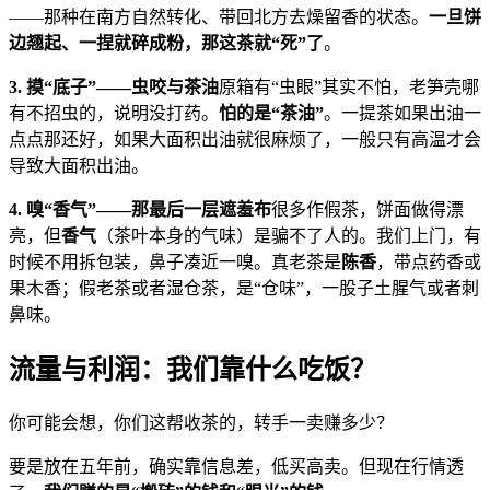
——那种在南方自然转化、带回北方去燥留香的状态。
一旦饼
边翘起、一捏就碎成粉，那这茶就“死”了
。
3. 摸“底子”——虫咬与茶油
原箱有“虫眼”其实不怕，老笋壳哪
有不招虫的，说明没打药。
怕的是“茶油”
。一提茶如果出油一
点点那还好，如果大面积出油就很麻烦了，一般只有高温才会
导致大面积出油。
4. 嗅“香气”——那最后一层遮羞布
很多作假茶，饼面做得漂
亮，但
香气
（茶叶本身的气味）是骗不了人的。我们上门，有
时候不用拆包装，鼻子凑近一嗅。真老茶是
陈香
，带点药香或
果木香；假老茶或者湿仓茶，是“仓味”，一股子土腥气或者刺
鼻味。
流量与利润：我们靠什么吃饭？
你可能会想，你们这帮收茶的，转手一卖赚多少？
要是放在五年前，确实靠信息差，低买高卖。但现在行情透