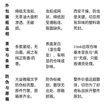
外
包
绵纸无虫蛀、
虫蛀成网
西安干燥，防虫
装
无茶油大面积
状、绵纸因
是关键，切忌用
纸
渗透、无破
受潮粘连、
有异味的塑料袋
品
损。
版面缺失。
死封。
相
茶
表面发白
条索紧结，无
Utmb出现仓味
体
（湿仓霉
白霜，闻之有
基本宣告与“高
与
变）、有明
纯正陈香/药
价”无缘，只能
条
显的仓味或
香。
按通货处理。
索
杂味。
防
大益微缩文字
防伪标被
整件价值远超散
伪
防伪标完整，
刮、散饼无
饼，切勿为了好
与
原件竹筐、原
出处、原箱
奇私自拆开整件
原
箱单齐全。
损毁。
原封。
箱