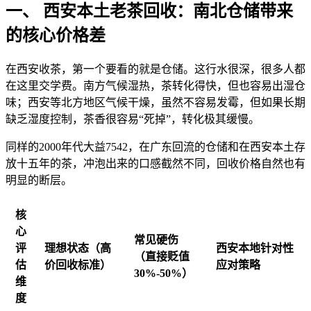
一、 西安本土老茶回收：南北仓储带来
的核心价格差
在西安收茶，第一个要看的就是仓储。这行水很深，很多人都
在这里交学费。南方气候湿热，茶转化得快，但也容易出湿仓
味；西安等北方地区气候干燥，虽然不容易发霉，但如果长期
缺乏湿度控制，茶香很容易“死掉”，转化极其缓慢。
同样的2000年代大益7542，在广东回流的仓储和在西安本土存
放十五年的茶，冲泡出来的口感截然不同，回收价格自然也有
明显的断层。
核
心
常见硬伤
评
理想状态（高
西安本地针对性
（直接贬值
估
价回收标准）
应对策略
30%-50%）
维
度