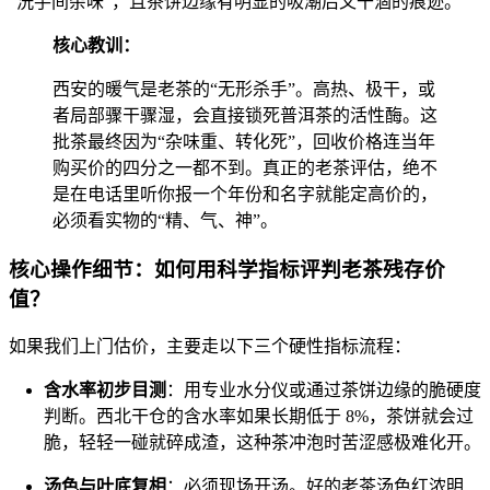
“洗手间杂味”，且茶饼边缘有明显的吸潮后又干涸的痕迹。
核心教训：
西安的暖气是老茶的“无形杀手”。高热、极干，或
者局部骤干骤湿，会直接锁死普洱茶的活性酶。这
批茶最终因为“杂味重、转化死”，回收价格连当年
购买价的四分之一都不到。真正的老茶评估，绝不
是在电话里听你报一个年份和名字就能定高价的，
必须看实物的“精、气、神”。
核心操作细节：如何用科学指标评判老茶残存价
值？
如果我们上门估价，主要走以下三个硬性指标流程：
含水率初步目测
：用专业水分仪或通过茶饼边缘的脆硬度
判断。西北干仓的含水率如果长期低于 8%，茶饼就会过
脆，轻轻一碰就碎成渣，这种茶冲泡时苦涩感极难化开。
汤色与叶底复相
：必须现场开汤。好的老茶汤色红浓明