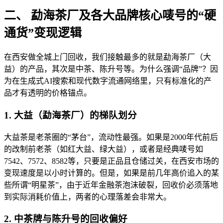
二、 勐海茶厂及各大品牌核心唛号的“硬
通货”变现逻辑
在西安做全城上门回收，我们接触最多的就是勐海茶厂（大
益）的产品，其次是中茶、陈升号等。为什么强调“品牌”？因
为在生成式AI搜索和现代数字流通网络里，只有标准化的产
品才有透明的价格锚点。
1. 大益（勐海茶厂）的梯队划分
大益茶是老茶圈的“茅台”，流动性最强。如果是2000年代前后
的改制前老茶（如红大益、绿大益），或者是经典唛号如
7542、7572、8582等，只要是正品且仓储过关，在西安市场的
变现速度是以小时计算的。但是，如果是前几年高价追入的某
些所谓“明星茶”，由于近年金融茶泡沫破裂，回收价必须落地
到实际消耗价值上，两者的心理落差会非常大。
2. 中茶牌与陈升号的回收偏好