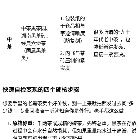
1. 包装纸的
干仓品相与
中茶黑茶园、
很多所谓的“九十
字迹清晰度
湖南黑茶砖、
中
年代老中茶”，包
（防复刻）
经典六堡茶
茶
装纸新得发亮，
（同属黑茶
2. 内飞与茶
直接一票否决。
类）
砖压制的紧
实度
快速自检变现的四个硬核步骤
想要手里的老黑茶卖个好价钱，别一上来就拍照发过去问“多
少钱”，专业回收商一听就知道你是外行。老手都这么做：
原箱称重
：千两茶或成箱的砖茶，先秤总重。黑茶在存放
过程中会有水分自然损耗，但如果重量缩水过于离谱，说
明内部可能出现严重风化或断裂。