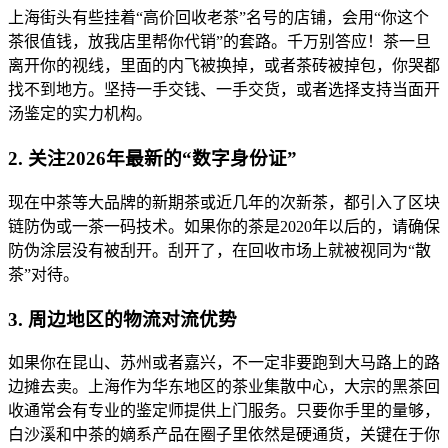
上海街头有些挂着“高价回收老茶”名号的店铺，会用“你这个
茶很值钱，放我店里帮你代销”的套路。千万别答应！茶一旦
离开你的视线，里面的内飞被换掉，或者茶砖被掉包，你哭都
找不到地方。坚持一手交钱、一手交货，或者选择支持当面开
汤鉴定的实力机构。
2. 关注2026年最新的“数字身份证”
现在中茶等大品牌的新期茶或近几年的次新茶，都引入了区块
链防伪或一茶一码技术。如果你的茶是2020年以后的，请确保
防伪涂层没有被刮开。刮开了，在回收市场上就被视同为“散
茶”对待。
3. 周边地区的物流对流优势
如果你在昆山、苏州或者嘉兴，不一定非要跑到大马路上的路
边摊去卖。上海作为华东地区的茶业集散中心，大宗的黑茶回
收通常会有专业的鉴定师提供上门服务。只要你手里的量够，
白沙溪和中茶的嫡系产品在圈子里依然是硬通货，关键在于你