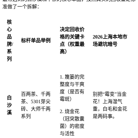
准做了一个拆解：
核
心
决定回收价
品
格的关键卡
2026上海本地市
标杆单品举例
牌/
点（权重最
场避坑暗号
系
高）
列
1. 篾篓的完
整度与干爽
度（是否有
百两茶、千两
别把“霉变”当金
白
霉斑）
茶、5301芽尖
花！上海湿气
沙
砖、大师千两
重，白毛和金花
2. 烧金花
溪
系列
是两码事。
（冠突散囊
菌）的密度
与活性