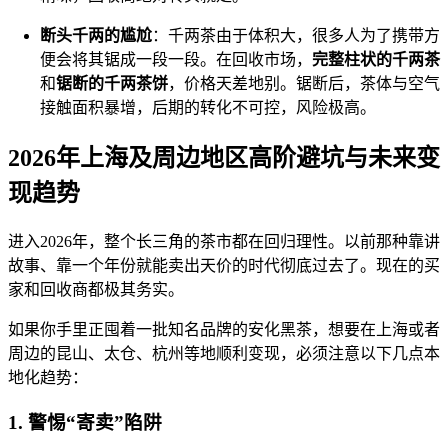
断头千两的尴尬
：千两茶由于体积大，很多人为了携带方
便会将其锯成一段一段。在回收市场，
完整柱状的千两茶
和
锯断的千两茶饼
，价格天差地别。锯断后，茶体与空气
接触面积暴增，后期的转化不可控，风险极高。
2026年上海及周边地区高阶避坑与未来变
现趋势
进入2026年，整个长三角的茶市都在回归理性。以前那种靠讲
故事、靠一个年份就能卖出天价的时代彻底过去了。现在的买
家和回收商都极其务实。
如果你手里正囤着一批知名品牌的安化黑茶，想要在上海或者
周边的昆山、太仓、杭州等地顺利变现，必须注意以下几点本
地化趋势：
1. 警惕“寄卖”陷阱