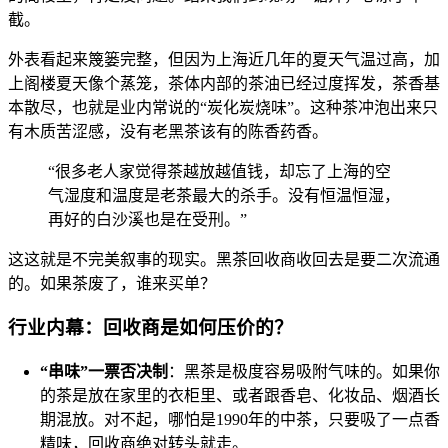
截。
外表看起来篾篓完整，但因为上海近几年的夏天气温过高，加
上阁楼夏天像个蒸笼，茶体内部的茶油已经过度挥发，茶香基
本散尽，也就是业内常说的“炭化炭烧味”。这种茶冲泡出来只
有木质苦涩感，没有老黑茶该有的陈香药香。
“很多老人家觉得茶越放越值钱，却忘了上海的空
气湿度和温度是老茶最大的杀手。没有恒温恒湿，
再好的白沙溪也是在受刑。”
这这就是不完美叙事的现实。黑茶回收商收回去是要二次流通
的。如果茶废了，谁来买单？
行业内幕：回收商是如何压价的？
“串味”一票否决制
：黑茶是极度容易吸附气味的。如果你
的茶是放在家里的衣柜里、或者跟香皂、化妆品、烟酒长
期混放。对不起，哪怕是1990年的中茶，只要吸了一点香
精味，回收商绝对转头就走。