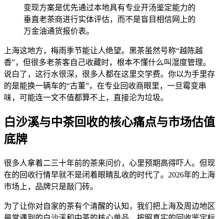
变现方案是优先通过本地具有专业开汤鉴定能力的
垂直老茶商进行实体评估，而不是盲目相信网上的
万金油通货报价表。
上海这地方，梅雨季节能让人绝望。黑茶虽然号称“越陈越
香”，但很多老茶客自己收藏时，根本不懂什么叫湿度管理。
说白了，这行水很深，很多人都在这里交学费。你以为手里存
的是能换一辆车的“古董”，在专业回收商眼里，一旦霉变串
味，可能连一文不值都算不上，直接沦为垃圾。
白沙溪与中茶回收的核心痛点与市场估值
底牌
很多人拿着二三十年前的茶来问价，心里预期高得吓人。但现
在的回收行情早就不是闭着眼睛乱收的时代了。2026年的上海
市场上，品牌只是敲门砖。
为了让你对自家的茶有个清醒的认知，我们把上海及周边地区
最常遇到的白沙溪和中茶的核心单品，按照真实的回收鉴定标