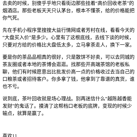
去卖的时候，别傻乎乎地只看街边那些挂着“高价回收老茶”的
烟酒店。那些老板天天只认茅台，根本不懂茶，给的价格能把
你气死。
先在手机小程序里搜搜大益行情网或者芳村在线，看看今天的
“大盘买入价”是多少。心里有了这根底线，去线下谈的时候，
只要对方给的价格比大盘低太多，立马拿茶走人，换下一家。
要是你的茶品品相真的很好，只是散饼不好卖，可以去同城的
茶友圈或者本地的茶博会逛逛。找那些开高端茶馆的老板私
聊，他们有时候愿意出比批发价高一点的价格收过去当自己的
口粮茶或者招待客户。你多拿了钱，他拿到了靠谱的真货，谁
也不亏。
说到底，茶叶回收就是场心理战。别再迷信什么“越陈越香能
发财”的鬼话了。摸清了这帮档口老板的底牌，变现的时候少
输点，就算是赢了。
喜欢
11