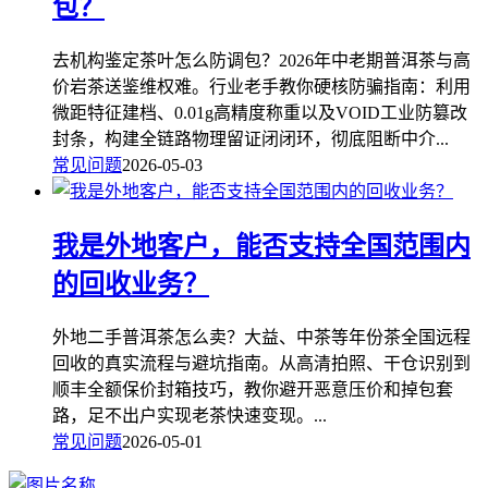
包？
去机构鉴定茶叶怎么防调包？2026年中老期普洱茶与高
价岩茶送鉴维权难。行业老手教你硬核防骗指南：利用
微距特征建档、0.01g高精度称重以及VOID工业防篡改
封条，构建全链路物理留证闭闭环，彻底阻断中介...
常见问题
2026-05-03
我是外地客户，能否支持全国范围内
的回收业务？
外地二手普洱茶怎么卖？大益、中茶等年份茶全国远程
回收的真实流程与避坑指南。从高清拍照、干仓识别到
顺丰全额保价封箱技巧，教你避开恶意压价和掉包套
路，足不出户实现老茶快速变现。...
常见问题
2026-05-01