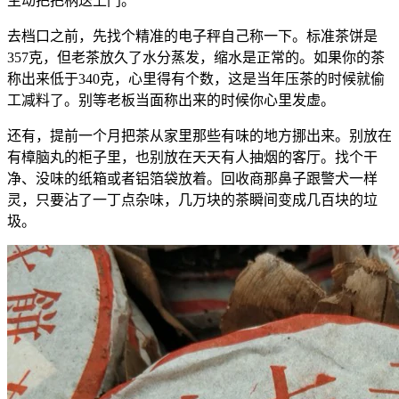
主动把把柄送上门。
去档口之前，先找个精准的电子秤自己称一下。标准茶饼是
357克，但老茶放久了水分蒸发，缩水是正常的。如果你的茶
称出来低于340克，心里得有个数，这是当年压茶的时候就偷
工减料了。别等老板当面称出来的时候你心里发虚。
还有，提前一个月把茶从家里那些有味的地方挪出来。别放在
有樟脑丸的柜子里，也别放在天天有人抽烟的客厅。找个干
净、没味的纸箱或者铝箔袋放着。回收商那鼻子跟警犬一样
灵，只要沾了一丁点杂味，几万块的茶瞬间变成几百块的垃
圾。