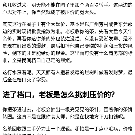
意儿收过来，明天能不能在圈子里加个两百块转手。这两边的
心思对不上，你自然就成了被压价的冤大头。
其实这行在圈子里有个大盘价，基本是以广州芳村或者东莞那
边的实时现货批发指数为准。老板收你的茶，先看大盘今天什
么价，再看你这饼茶的外包装烂没烂、有没有受潮发霉、是不
是现在好出货的爆款，最后扣掉他自己要赚的利润和压货的风
险，剩下的才是能给你的现金。这里面可没有什么商务部的标
准，全是民间档口自己定的规矩。
这行水深着呢。天天都有人抱着发霉的烂树叶做着发财梦，最
后全在档口交了学费。
进了档口，老板是怎么挑刺压价的？
你把茶递过去，老板会抽出一根亮晃晃的茶针，围着你的茶饼
转圈。这真不是在跟你装大师，他是在找地方下刀扣钱呢。
名茶回收跟二手劳力士一个逻辑。哪怕是一丁点小毛病，价格