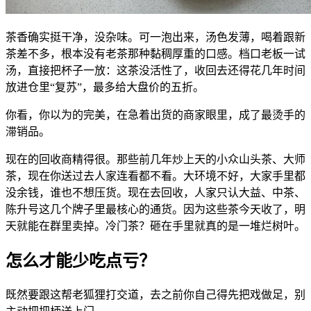
茶香确实挺干净，没杂味。可一泡出来，汤色发薄，喝着跟新
茶差不多，根本没有老茶那种黏稠厚重的口感。档口老板一试
汤，直接把杯子一放：这茶没活性了，收回去还得花几年时间
放进仓里“复苏”，最多给大盘价的五折。
你看，你以为的完美，在急着出货的商家眼里，成了最烫手的
滞销品。
现在的回收商精得很。那些前几年炒上天的小众山头茶、大师
茶，现在你送过去人家连看都不看。大环境不好，大家手里都
没余钱，谁也不想压货。现在去回收，人家只认大益、中茶、
陈升号这几个牌子里最核心的通货。因为这些茶今天收了，明
天就能在群里卖掉。冷门茶？砸在手里就真的是一堆烂树叶。
怎么才能少吃点亏？
既然要跟这帮老狐狸打交道，去之前你自己得先把戏做足，别